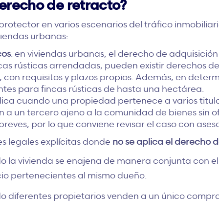
erecho de retracto?
otector en varios escenarios del tráfico inmobiliar
iviendas urbanas:
cos
: en viviendas urbanas, el derecho de adquisición
ncas rústicas arrendadas, pueden existir derechos de
, con requisitos y plazos propios. Además, en determ
ntes para fincas rústicas de hasta una hectárea.
plica cuando una propiedad pertenece a varios titula
 a un tercero ajeno a la comunidad de bienes sin ofr
reves, por lo que conviene revisar el caso con ases
es legales explícitas donde
no se aplica el derecho d
o la vivienda se enajena de manera conjunta con el r
cio pertenecientes al mismo dueño.
o diferentes propietarios venden a un único comprad