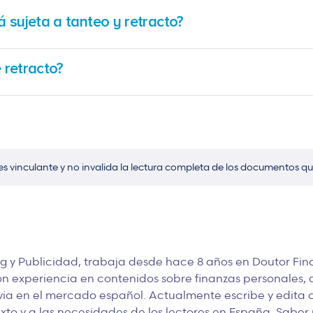
 sujeta a tanteo y retracto?
 arrendamiento del inmueble para verificar si existe una cláusula do
una Nota Simple en el Registro de la Propiedad
, dado que las vivienda
 retracto?
 autonómica o municipal de forma obligatoria.
e haberse consumado la venta con un tercero
ajeno a la relación ent
ligatoria o si modificó las condiciones económicas (como bajar el pr
echo.
es vinculante y no invalida la lectura completa de los documentos qu
 y Publicidad, trabaja desde hace 8 años en Doutor Fin
on experiencia en contenidos sobre finanzas personales, cr
ia en el mercado español. Actualmente escribe y edita c
to y a las necesidades de los lectores en España.
Saber 