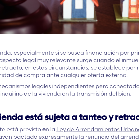
enda
, especialmente
si se busca financiación por pr
 aspecto legal muy relevante surge cuando el inmue
 retracto, en estas circunstancias, se establece por
ridad de compra ante cualquier oferta externa.
s mecanismos legales independientes pero conectad
nquilino de la vivienda en la transmisión del bien.
ienda está sujeta a tanteo y retra
te está previsto
e
n la
Ley de Arrendamientos Urban
hayan pactado expresamente la renuncia del arrend