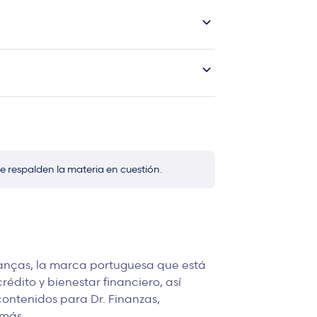
nde el inquilino renuncie expresamente a este
s de protección oficial (VPO) suelen tener este
re inquilino y propietario. Es aplicable si el
ecio) en beneficio del nuevo comprador sin
e respalden la materia en cuestión.
anças, la marca portuguesa que está
édito y bienestar financiero, así
ontenidos para Dr. Finanzas,
más.