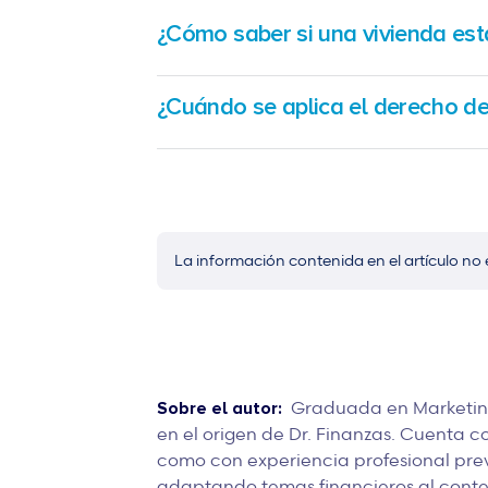
¿Cómo saber si una vivienda está
Se debe revisar minuciosamente el contrato de
beneficio. Asimismo, es aconsejable
solicitar 
¿Cuándo se aplica el derecho de
derecho inscrito a favor de la Administración
Este derecho se ejercita únicamente
después d
vendedor no realizó la notificación previa ob
habérselo comunicado antes al titular del der
La información contenida en el artículo no 
Graduada en Marketing
Sobre el autor:
en el origen de Dr. Finanzas. Cuenta c
como con experiencia profesional prev
adaptando temas financieros al contex