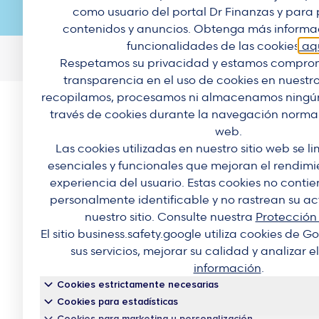
como usuario del portal Dr Finanzas y para 
contenidos y anuncios. Obtenga más informac
funcionalidades de las cookies
aq
Doutor Finanças, Lda
©
2026
Respetamos su privacidad y estamos comprom
transparencia en el uso de cookies en nuestro
recopilamos, procesamos ni almacenamos ningún
través de cookies durante la navegación normal 
web.
Las cookies utilizadas en nuestro sitio web se l
esenciales y funcionales que mejoran el rendimien
experiencia del usuario. Estas cookies no conti
personalmente identificable y no rastrean su ac
nuestro sitio. Consulte nuestra
Protección
El sitio business.safety.google utiliza cookies de 
sus servicios, mejorar su calidad y analizar el
información
.
Cookies estrictamente necesarias
Cookies para estadísticas
Cookies para marketing y personalización