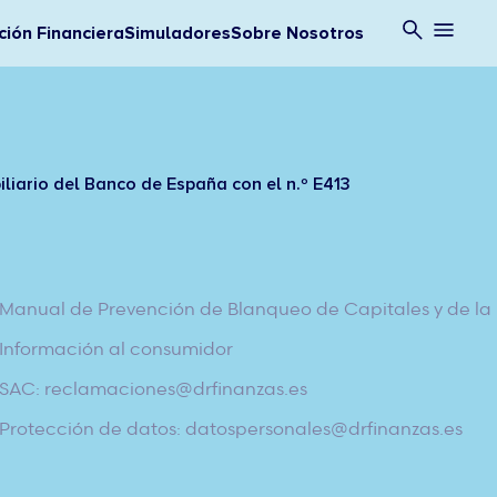
ión Financiera
Simuladores
Sobre Nosotros
iliario del Banco de España con el n.º E413
Manual de Prevención de Blanqueo de Capitales y de la 
Información al consumidor
SAC: reclamaciones@drfinanzas.es
Protección de datos: datospersonales@drfinanzas.es