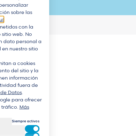
personalizar
ión sobre las
uí
.
etidos con la
 sitio web. No
 dato personal a
en nuestro sitio
imitan a cookies
to del sitio y la
enen información
tividad fuera de
 de Datos
.
Google para ofrecer
 tráfico.
Más
Siempre activos
Cookies para estadísticas
Cookies para marketing y personalización