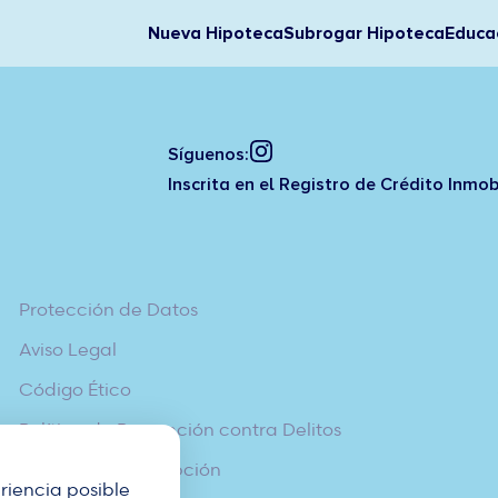
Nueva Hipoteca
Subrogar Hipoteca
Educac
Síguenos:
Inscrita en el Registro de Crédito Inmob
Protección de Datos
Aviso Legal
Código Ético
Política de Prevención contra Delitos
Política Anticorrupción
riencia posible