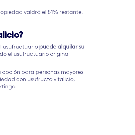
propiedad valdrá el 81% restante.
licio?
el usufructuario
puede alquilar su
o el usufructuario original
una opción para personas mayores
dad con usufructo vitalicio,
xtinga.