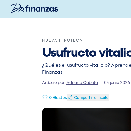
Saltar
al
contenido
principal
NUEVA HIPOTECA
Usufructo vitali
¿Qué es el usufructo vitalicio? Aprend
Finanzas.
Artículo por:
Adriana Cabrita
04 junio 2026
0
Gustos
Compartir artículo