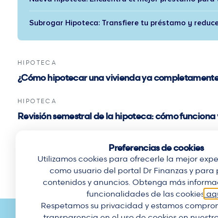
Subrogar Hipoteca: Transfiere tu préstamo y reduce
HIPOTECA
¿Cómo hipotecar una vivienda ya completament
HIPOTECA
Revisión semestral de la hipoteca: cómo funciona 
HIPOTECA
Preferencias de cookies
Ejecución hipotecaria: qué es, cuándo puede ocur
Utilizamos cookies para ofrecerle la mejor expe
como usuario del portal Dr Finanzas y para 
contenidos y anuncios. Obtenga más informac
funcionalidades de las cookies
aq
Respetamos su privacidad y estamos comprom
transparencia en el uso de cookies en nuestro