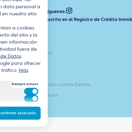
 dato personal a
Síguenos:
en nuestro sitio
Inscrita en el Registro de Crédito Inmob
imitan a cookies
to del sitio y la
enen información
tividad fuera de
Protección de Datos
 de Datos
.
Google para ofrecer
Aviso Legal
 tráfico.
Más
Código Ético
Política de Prevención contra Delitos
Siempre activos
Cookies para estadísticas
Política Anticorrupción
Cookies para marketing y personalización
onfirmar selección