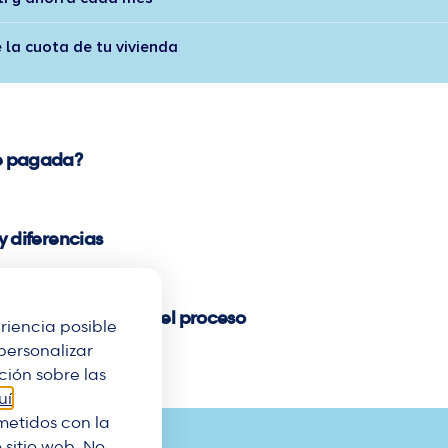
 la cuota de tu vivienda
e pagada?
y diferencias
rir y cómo funciona el proceso
riencia posible
personalizar
ión sobre las
uí
.
etidos con la
 sitio web. No