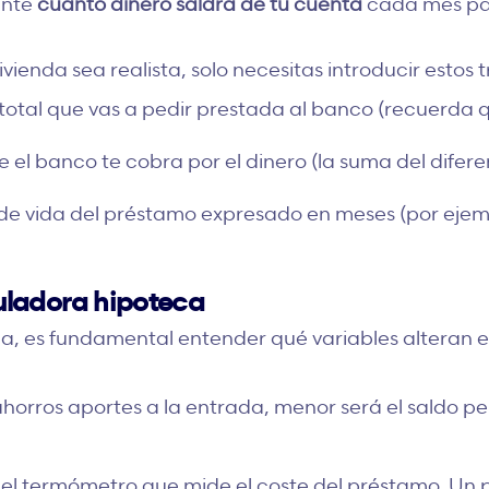
ente
cuánto dinero saldrá de tu cuenta
cada mes par
vienda sea realista, solo necesitas introducir estos t
total que vas a pedir prestada al banco (recuerda qu
 el banco te cobra por el dinero (la suma del difere
 de vida del préstamo expresado en meses (por ejem
culadora hipoteca
ca, es fundamental entender qué variables alteran e
horros aportes a la entrada
, menor será el saldo p
 el termómetro que mide el coste del préstamo. Un