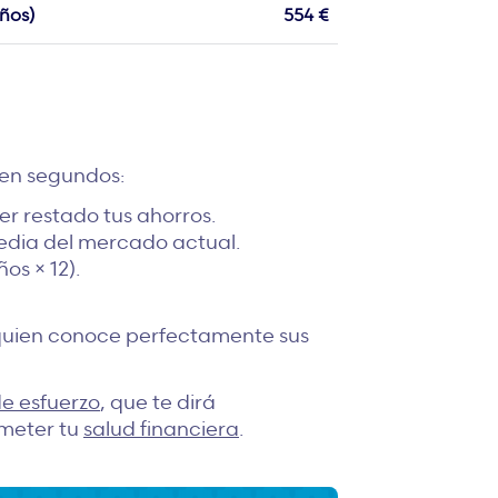
ños)
554 €
 en segundos:
er restado tus ahorros.
media del mercado actual.
os × 12).
e quien conoce perfectamente sus
de esfuerzo
, que te dirá
meter tu
salud financiera
.