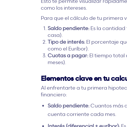
Esto te permite visualizar rápidam
como los intereses.
Para que el cálculo de tu primera vi
Saldo pendiente:
Es la cantidad 
casa).
Tipo de interés:
El porcentaje que
como el Euríbor).
Cuotas a pagar:
El tiempo total
meses).
Elementos clave en tu cal
Al enfrentarte a tu primera hipote
financiero:
Saldo pendiente:
Cuantos
más a
cuenta corriente cada mes.
Interés (
diferencial
+
euríbor
):
Es