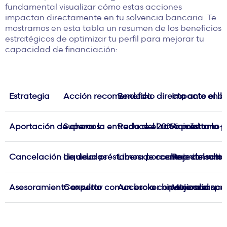
fundamental visualizar cómo estas acciones
impactan directamente en tu solvencia bancaria. Te
mostramos en esta tabla un resumen de los beneficios
estratégicos de optimizar tu perfil para mejorar tu
capacidad de financiación:
Estrategia
Acción recomendada
Beneficio directo ante el 
Impacto en l
Aportación de ahorros
Superar la entrada del 20% inicial.
Reduce el ratio préstamo-v
Aumenta la pr
Cancelación de deudas
Liquidar préstamos de coche o consumo
Libera porcentaje del rat
Permite solic
Asesoramiento experto
Consultar con un broker hipotecario.
Acceso a convenios bancari
Mejora el spr