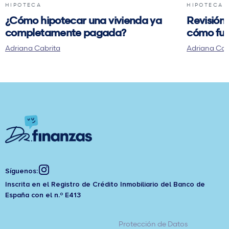
HIPOTECA
HIPOTECA
¿Cómo hipotecar una vivienda ya
Revisión 
completamente pagada?
cómo fun
Adriana Cabrita
Adriana Cab
Síguenos:
Inscrita en el Registro de Crédito Inmobiliario del Banco de
España con el n.º E413
Protección de Datos