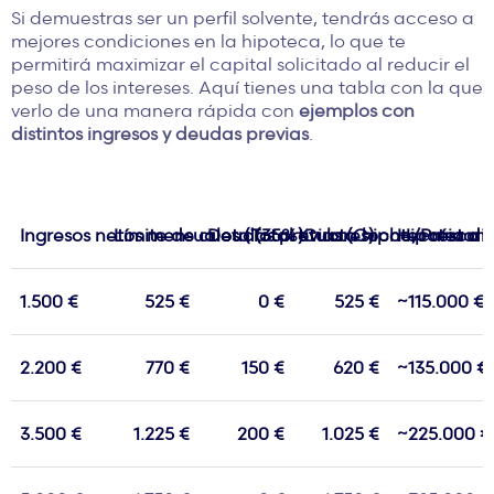
Si demuestras ser un perfil solvente, tendrás acceso a
mejores condiciones en la hipoteca, lo que te
permitirá maximizar el capital solicitado al reducir el
peso de los intereses. Aquí tienes una tabla con la que
verlo de una manera rápida con
ejemplos con
distintos ingresos y deudas previas
.
Ingresos netos mensuales (Total titulares)
Límite de cuota (35%)
Deudas previas (Coche/Préstam
Cuota hipotecaria di
Hipoteca 
1.500 €
525 €
0 €
525 €
~115.000 €
2.200 €
770 €
150 €
620 €
~135.000 €
3.500 €
1.225 €
200 €
1.025 €
~225.000 €